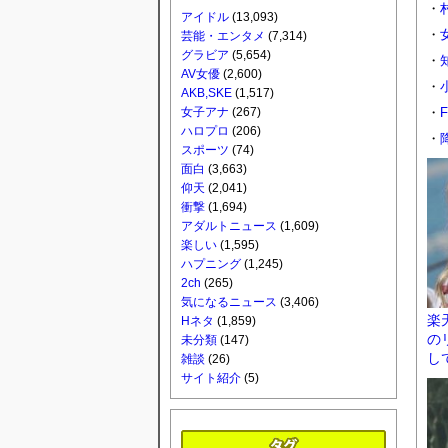
アイドル
(13,093)
芸能・エンタメ
(7,314)
グラビア
(5,654)
AV女優
(2,600)
AKB,SKE
(1,517)
女子アナ
(267)
ハロプロ
(206)
スポーツ
(74)
面白
(3,663)
仰天
(2,041)
衝撃
(1,694)
アダルトニュース
(1,609)
楽しい
(1,595)
ハプニング
(1,245)
2ch
(265)
気になるニュース
(3,406)
Hネタ
(1,859)
未分類
(147)
雑談
(26)
サイト紹介
(5)