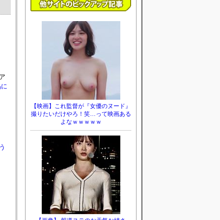
ア
品に
う